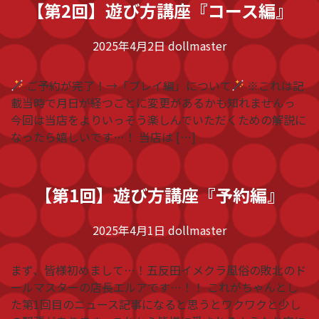
【第2回】遊び方講座『コース編』
2025年4月2日
dollmaster
ご予約が完了！→「プレイ編」について
※これは記
載当時で月日が経つごとに変更があるかも知れませんっ
今回は当店をよりいっそう楽しんでいただくための解説に
なったら嬉しいです…！ 当店は […]
【第1回】遊び方講座『予約編』
2025年4月1日
dollmaster
まず、皆様初めまして…！五反田イメクラ風俗の敗北のド
ールマスターの店長エルアです…！！ これがちゃんとし
た第1回目のニュース記事になると思うとワクワクと少し